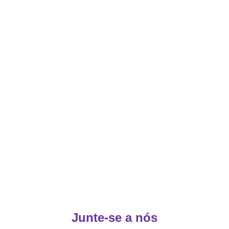
diversão
Performance
Ambiente seguro para todas as idades
Junte-se a nós